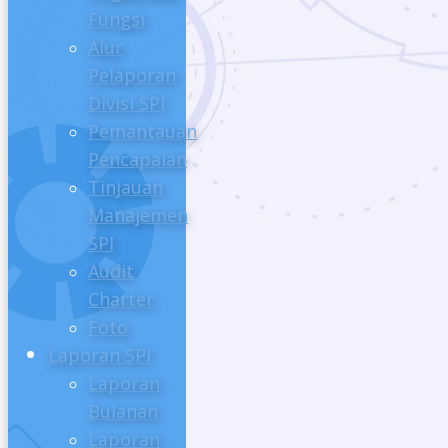
Fungsi
Alur
Pelaporan
Divisi SPI
Pemantauan
Pencapaian
Tinjauan
Manajemen
SPI
Audit
Charter
Foto
Laporan SPI
Laporan
Bulanan
Laporan