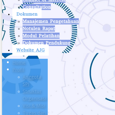
Consultation
Dokumen
Manajemen Pengetahuan
Notulen Rapat
Modul Pelatihan
Dokumen Pendukung
Website AJG
Home
Profil
Anggota
SPI
Struktur
Organisasi
Visi & Misi
Tugas dan