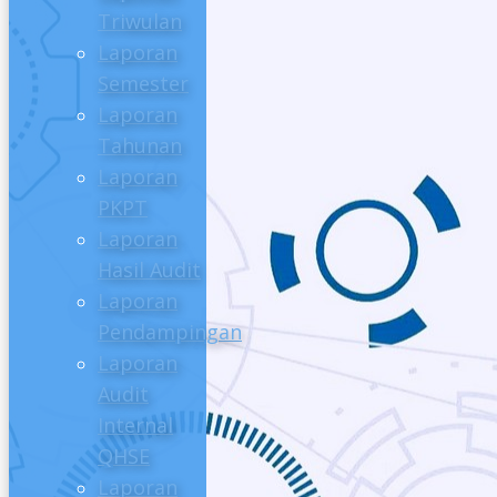
Triwulan
Laporan
Semester
Laporan
Tahunan
Laporan
PKPT
Laporan
Hasil Audit
Laporan
Pendampingan
Laporan
Audit
Internal
QHSE
Laporan