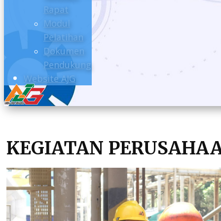
Rapat
Modul
Pelatihan
Dokumen
Pendukung
Website AJG
KEGIATAN PERUSAHA