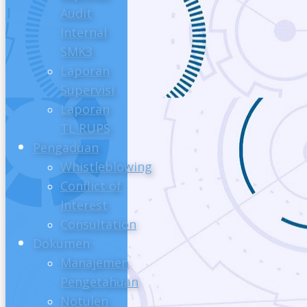
Audit
Internal
SMK3
Laporan
Supervisi
Laporan
TL RUPS
Pengaduan
Whistleblowing
Conflict of
Interest
Consultation
Dokumen
Manajemen
Pengetahuan
Notulen