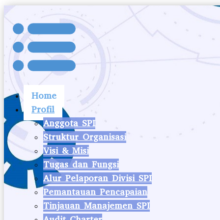
Home
Profil
Anggota SPI
Struktur Organisasi
Visi & Misi
Tugas dan Fungsi
Alur Pelaporan Divisi SPI
Pemantauan Pencapaian
Tinjauan Manajemen SPI
Audit Charter