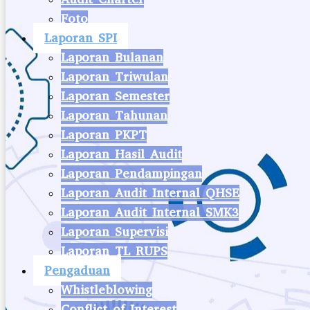
Foto
Laporan SPI
Laporan Bulanan
Laporan Triwulan
Laporan Semester
Laporan Tahunan
Laporan PKPT
Laporan Hasil Audit
Laporan Pendampingan
Laporan Audit Internal QHSE
Laporan Audit Internal SMK3
Laporan Supervisi
Laporan TL RUPS
Pengaduan
Whistleblowing
Conflict of Interest